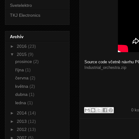
Svetelektro
TKJ Electronics
Archív
►
2016
(23)
▼
2015
(9)
prosince
(2)
Source code včetně návrhu P
Industrial_orchestra.zip
října
(1)
června
(2)
května
(2)
dubna
(1)
ledna
(1)
0 k
►
2014
(14)
►
2013
(12)
►
2012
(13)
►
2007
(5)