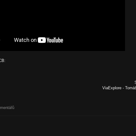
CB:
ViaExplore - Tom
omentářů