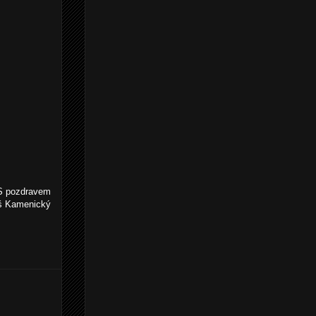
S pozdravem
áš Kamenický