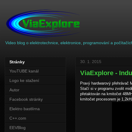
Video blog o elektrotechnice, elektronice, programování a počítačíc
30. 1. 2015
Stránky
YouTUBE kanál
ViaExplore - Ind
Logo ke stažení
Pravý hardwarový přehrávač M
Stačí si v programu zvolit mid
Autor
přetaktován na kmitočet 48MH
kmitočet procesorem je 1,2kH
Facebook stránky
Elektro bastlírna
C++.com
EEVBlog