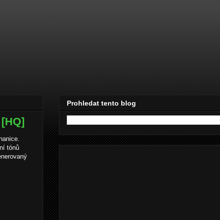
Prohledat tento blog
 [HQ]
hanice.
ní tónů
enerovaný