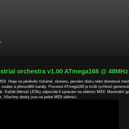
h.
ustrial orchestra v1.00 ATmega168 @ 48MHz
IDI. Hraje na jakékoliv tiskárně, skeneru, pevném disku nebo disketové mec
i soubor a přerozdělit kanály. Procesor ATmega168 je kvůli rychlosti generová
z. Každé bliknutí LEDky odpovídá 6 správám na sběrnici MIDI. Maximální g
z. Všechny desky jsou na jedné MIDI sběrnici.