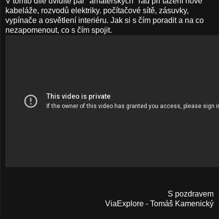
V tomto díle uvidíte pár "amatérských" rad při tažení nové
kabeláže, rozvodů elektriky. počítačové sítě, zásuvky,
vypínače a osvětlení interiéru. Jak si s čím poradit a na co
nezapomenout, co s čím spojit.
S pozdravem
ViaExplore - Tomáš Kamenický