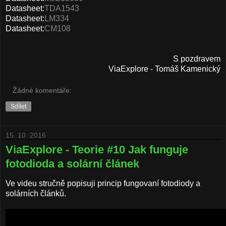
Datasheet:
TDA1543
Datasheet:
LM334
Datasheet:
CM108
S pozdravem
ViaExplore - Tomáš Kamenický
Žádné komentáře:
Sdílet
15. 10. 2016
ViaExplore - Teorie #10 Jak funguje
fotodioda a solární článek
Ve videu stručně popisuji princip fungovaní fotodiody a
solárních článků.