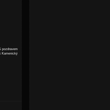
S pozdravem
áš Kamenický