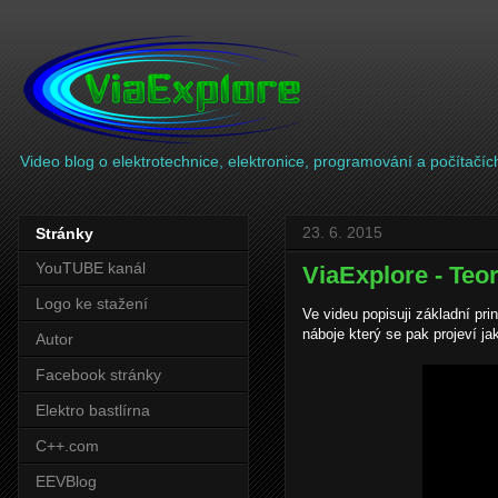
Video blog o elektrotechnice, elektronice, programování a počítačíc
23. 6. 2015
Stránky
YouTUBE kanál
ViaExplore - Teor
Logo ke stažení
Ve videu popisuji základní pri
náboje který se pak projeví ja
Autor
Facebook stránky
Elektro bastlírna
C++.com
EEVBlog