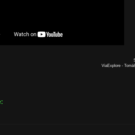
ViaExplore - Tom
: