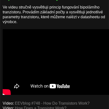
Ve videu stručně vysvětluji princip fungování bipolárního
tranzistoru. Provádím základní počty a vysvětluji jednotlivé
parametry tranzistoru, které můžeme nalézt v datasheetu od
výrobce.
Video:
EEVblog #748 - How Do Transistors Work?
Video:
How Does a Transistor Work?